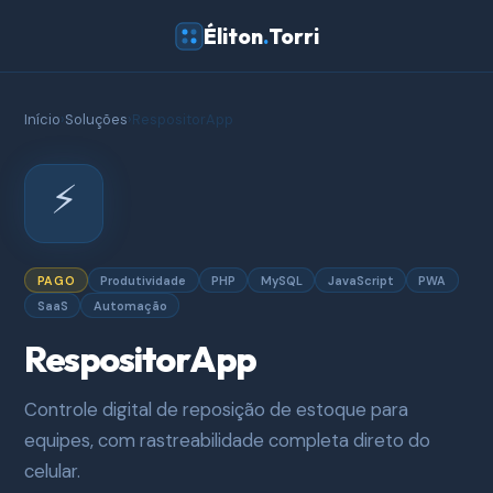
Éliton
.
Torri
Início
›
Soluções
›
RespositorApp
⚡
PAGO
Produtividade
PHP
MySQL
JavaScript
PWA
SaaS
Automação
RespositorApp
Controle digital de reposição de estoque para
equipes, com rastreabilidade completa direto do
celular.